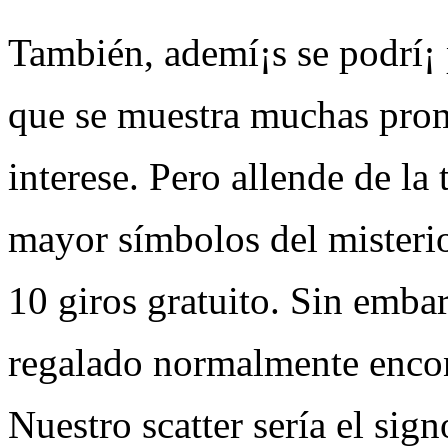
También, ademí¡s se podrí¡
que se muestra muchas prom
interese. Pero allende de la
mayor símbolos del misteri
10 giros gratuito. Sin embar
regalado normalmente encon
Nuestro scatter serí­a el sig