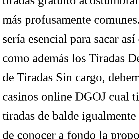
tiradas gratuito acostumbran
más profusamente comunes. 
serí­a esencial para sacar así
como además los Tiradas De
de Tiradas Sin cargo, debem
casinos online DGOJ cual t
tiradas de balde igualmente 
de conocer a fondo la propos