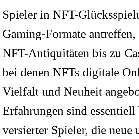
Spieler in NFT-Glücksspiel
Gaming-Formate antreffen, 
NFT-Antiquitäten bis zu Ca
bei denen NFTs digitale Onl
Vielfalt und Neuheit angeb
Erfahrungen sind essentiel
versierter Spieler, die ne